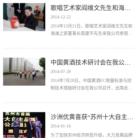
歌唱艺术家阎维文先生和海澜之家董事长周建平先生来我公司参观交流
2014-12-22
2014年12月21日，歌唱艺术家阎维文先生和
海澜之家董事长周建平先生来我公司参观访
问。 ...
中国黄酒技术研讨会在我公司召开
2014-07-28
2014年7月28日，中国黄酒EC限量标准与控
制技术措施研讨会在我公司召开，出席此次
研讨会的领导、专家有：中国食品发酵工业
研究院副院...
沙洲优黄喜获“苏州十大自主品牌”称号
2014-01-16
为了加快苏州经济转型升级，大力发展品牌