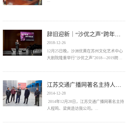
...
辞旧迎新｜“沙优之声”跨年音乐会在金鸡湖畔隆重举行！
2018-12-26
12月25日晚，沙洲优黄在苏州文化艺术中心
大剧院隆重举行“沙优之声”2018—2019跨年
音乐会。我公司组织五十余名员工赴苏州聆
听了此次...
江苏交通广播网著名主持人程鸣、梁爽造访沙洲优黄
2014-12-28
2014年12月28日，江苏交通广播网著名主持
人程鸣、梁爽造访我公司。...